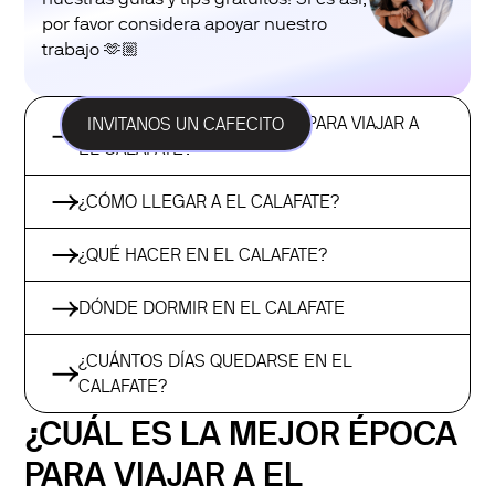
por favor considera apoyar nuestro
trabajo 🫶🏼
¿CUÁL ES LA MEJOR ÉPOCA PARA VIAJAR A
INVITANOS UN CAFECITO
EL CALAFATE?
¿CÓMO LLEGAR A EL CALAFATE?
¿QUÉ HACER EN EL CALAFATE?
DÓNDE DORMIR EN EL CALAFATE
¿CUÁNTOS DÍAS QUEDARSE EN EL
CALAFATE?
¿CUÁL ES LA MEJOR ÉPOCA
PARA VIAJAR A EL