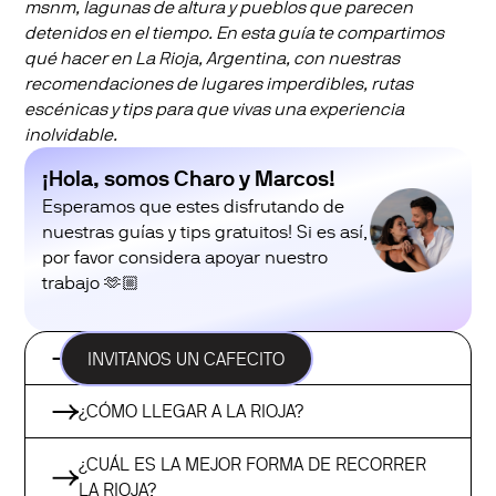
msnm, lagunas de altura y pueblos que parecen
detenidos en el tiempo. En esta guía te compartimos
qué hacer en La Rioja, Argentina, con nuestras
recomendaciones de lugares imperdibles, rutas
escénicas y tips para que vivas una experiencia
inolvidable.
¡Hola, somos Charo y Marcos!
Esperamos que estes disfrutando de
nuestras guías y tips gratuitos! Si es así,
por favor considera apoyar nuestro
trabajo 🫶🏼
¿CUÁNDO IR A LA RIOJA?
INVITANOS UN CAFECITO
¿CÓMO LLEGAR A LA RIOJA?
¿CUÁL ES LA MEJOR FORMA DE RECORRER
LA RIOJA?