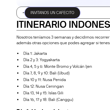
ITINERARIO INDONESIA
INVITANOS UN CAFECITO
ITINERARIO INDONES
Nosotros teníamos 3 semanas y decidimos recorrer 
además otras opciones que podes agregar si tenes
Día 1: Jakarta
Día 2 y 3: Yogyakarta
Día 4, 5 y 6: Monte Bromo y Volcán Ijen
Día 7, 8, 9 y 10: Bali (Ubud)
Día 10 y 11: Nusa Penida
Día 12: Nusa Ceningan
Día 13, 14 y 15: Islas Gili
Día 16, 17 y 18: Bali (Canggu)