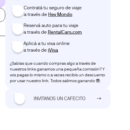
Contratá tu seguro de viaje
😅
a través de ‎‎‎
Hey Mondo
Reservá auto para tu viaje
🚗
a través de ‎‎‎
RentalCars.com
Aplicá a tu visa online
💌
a través de ‎‎‎
iVisa
¿Sabías que cuando compras algo a través de
nuestros links ganamos una pequeña comisión? Y
vos pagas lo mismo o a veces recibís un descuento
por usar nuestro link. Todos salimos ganando 😎.
☕
INVITANOS UN CAFECITO