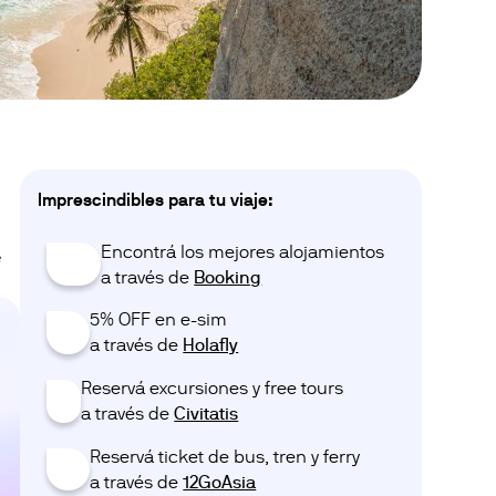
Imprescindibles para tu viaje:
Encontrá los mejores alojamientos
s
😴
a través de ‎‎‎
Booking
5% OFF en e-sim
📱
a través de ‎‎‎
Holafly
Reservá excursiones y free tours
💃
a través de ‎‎‎
Civitatis
Reservá ticket de bus, tren y ferry
🎟️
a través de ‎‎‎
12GoAsia