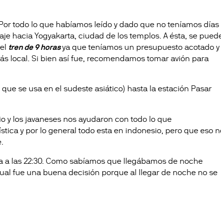
. Por todo lo que habíamos leído y dado que no teníamos días
je hacia Yogyakarta, ciudad de los templos. A ésta, se pued
 el
tren de 9 horas
ya que teníamos un presupuesto acotado y
ás local. Si bien así fue, recomendamos tomar avión para
ue se usa en el sudeste asiático) hasta la estación Pasar
o y los javaneses nos ayudaron con todo lo que
ística y por lo general todo esta en indonesio, pero que eso n
.
ta a las 22:30. Como sabíamos que llegábamos de noche
cual fue una buena decisión porque al llegar de noche no se