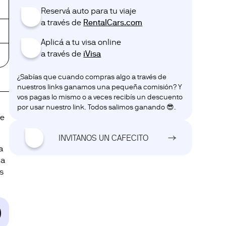
Reservá auto para tu viaje
🚗
a través de ‎‎‎
RentalCars.com
Aplicá a tu visa online
💌
a través de ‎‎‎
iVisa
¿Sabías que cuando compras algo a través de
nuestros links ganamos una pequeña comisión? Y
vos pagas lo mismo o a veces recibís un descuento
por usar nuestro link. Todos salimos ganando 😎.
ue
☕
INVITANOS UN CAFECITO
a
la
s