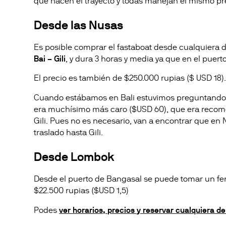
que hacen el trayecto y todas manejan el mismo pr
Desde las Nusas
Es posible comprar el fastaboat desde cualquiera de 
Bai – Gili
, y dura 3 horas y media ya que en el puer
El precio es también de $250.000 rupias ($ USD 18)
Cuando estábamos en Bali estuvimos preguntando e
era muchísimo más caro ($USD 60), que era recomen
Gili. Pues no es necesario, van a encontrar que en 
traslado hasta Gili.
Desde Lombok
Desde el puerto de Bangasal se puede tomar un fe
$22.500 rupias ($USD 1,5)
Podes
ver horarios, precios y reservar cualquiera d