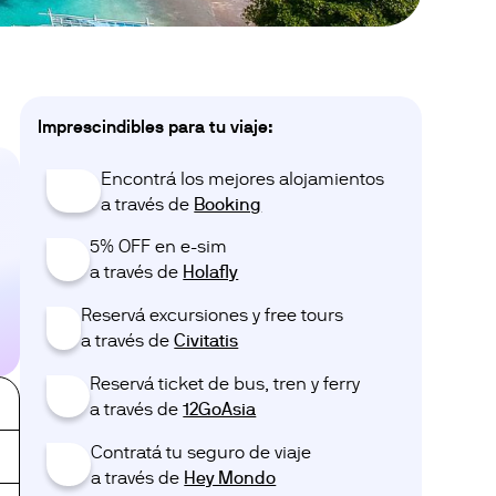
Imprescindibles para tu viaje:
Encontrá los mejores alojamientos
😴
a través de ‎‎‎
Booking
5% OFF en e-sim
📱
a través de ‎‎‎
Holafly
Reservá excursiones y free tours
💃
a través de ‎‎‎
Civitatis
Reservá ticket de bus, tren y ferry
🎟️
a través de ‎‎‎
12GoAsia
Contratá tu seguro de viaje
😅
a través de ‎‎‎
Hey Mondo