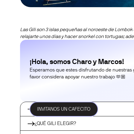
Las Gili son 3 islas pequeñas al noroeste de Lombok
relajarte unos días y hacer snorkel con tortugas; ad
¡Hola, somos Charo y Marcos!
Esperamos que estes disfrutando de nuestras guí
favor considera apoyar nuestro trabajo 🫶🏼
MEJOR ÉPOCA PARA IR
INVITANOS UN CAFECITO
¿QUÉ GILI ELEGIR?