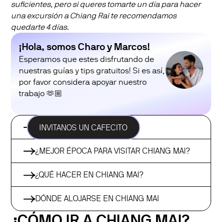
suficientes, pero si queres tomarte un día para hacer
una excursión a Chiang Rai te recomendamos
quedarte 4 días.
¡Hola, somos Charo y Marcos!
Esperamos que estes disfrutando de
nuestras guías y tips gratuitos! Si es así,
por favor considera apoyar nuestro
trabajo 🫶🏼
¿CÓMO IR A CHIANG MAI?
INVITANOS UN CAFECITO
¿MEJOR ÉPOCA PARA VISITAR CHIANG MAI?
¿QUÉ HACER EN CHIANG MAI?
DÓNDE ALOJARSE EN CHIANG MAI
¿CÓMO IR A CHIANG MAI?