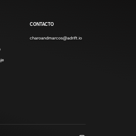
CONTACTO
charoandmarcos@adrift.io
s
je