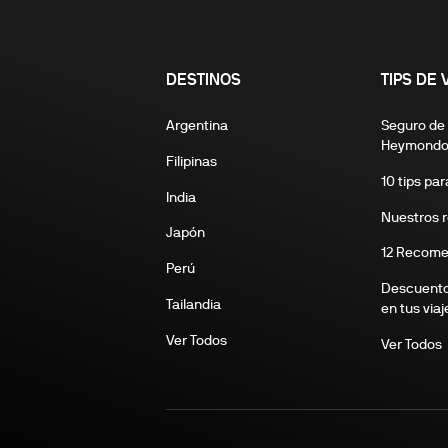
DESTINOS
TIPS DE 
Argentina
Seguro de 
Heymond
Filipinas
10 tips pa
India
Nuestros r
Japón
12 Recomen
Perú
Descuento
Tailandia
en tus viaj
Ver Todos
Ver Todos